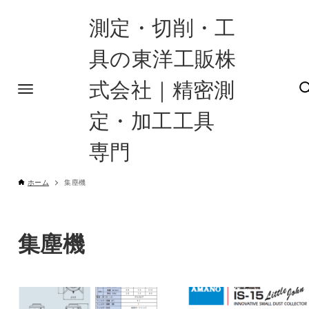
測定・切削・工
具の東洋工販株
式会社｜精密測
定・加工工具
専門
ホーム
集塵機
集塵機