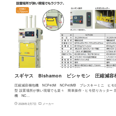
スギヤス Bishamon ビシャモン 圧縮減
圧縮減容梱包機 NCP40M NCP40MB プレスキーミニ ヒ
型 設置場所が狭い現場でも楽々 簡単操作・ヒモ切りカッター 
機 NC…
2026年2月7日
メーカー