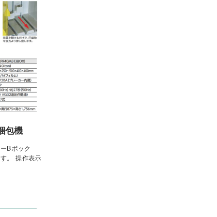
容梱包機
キーBボック
す。 操作表示