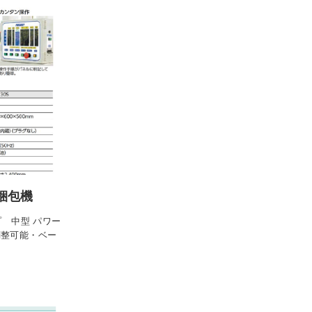
容梱包機
プ 中型 パワー
調整可能・ベー