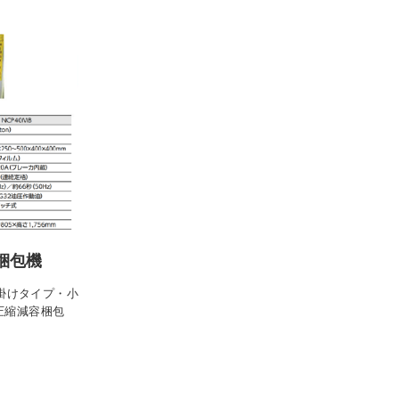
容梱包機
モ掛けタイプ・小
圧縮減容梱包