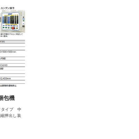
容梱包機
けタイプ 中
圧縮押出し装