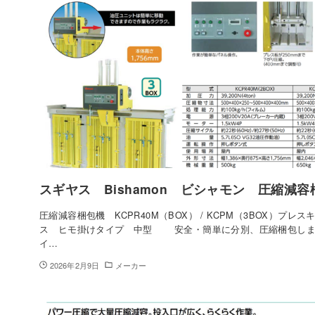
スギヤス Bishamon ビシャモン 圧縮減
圧縮減容梱包機 KCPR40M（BOX） / KCPM（3BOX）プレス
ス ヒモ掛けタイプ 中型 安全・簡単に分別、圧縮梱包しま
イ…
2026年2月9日
メーカー