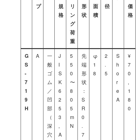
プ
規
リ
形
面
径
価
格
ン
状
積
格
グ
荷
重
G
A
一
J
5
先
φ
2
S
¥
S
般
I
5
端
1
.
h
7
-
ゴ
S
0
形
8
5
o
0
7
ム
K
〜
状
r
,
1
／
6
8
：
e
1
9
凹
2
0
S
A
8
H
部
5
5
R
0
（
3
m
0
深
,
N
.
穴
A
7