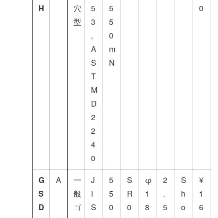
H
穴
5
5
0
型
3
5
,
0
A
m
S
N
T
M
D
2
2
4
0
G
A
一
J
5
S
φ
2
S
¥
S
般
I
5
R
1
.
h
1
D
ゴ
S
0
0
8
5
o
6