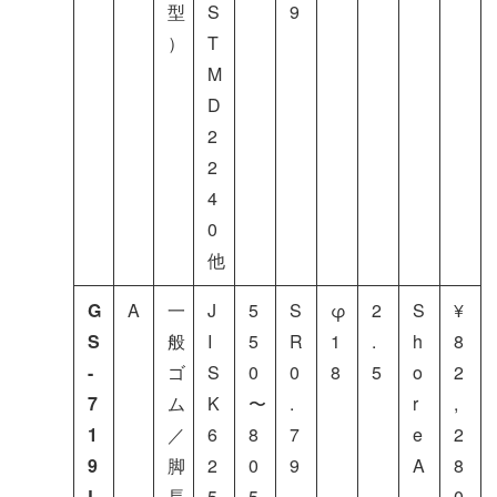
型
S
9
）
T
M
D
2
2
4
0
他
G
A
一
J
5
S
φ
2
S
¥
S
般
I
5
R
1
.
h
8
-
ゴ
S
0
0
8
5
o
2
7
ム
K
〜
.
r
,
1
／
6
8
7
e
2
9
脚
2
0
9
A
8
L
長
5
5
0