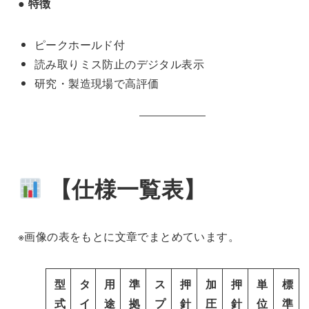
● 特徴
ピークホールド付
読み取りミス防止のデジタル表示
研究・製造現場で高評価
【仕様一覧表】
※画像の表をもとに文章でまとめています。
型
タ
用
準
ス
押
加
押
単
標
式
イ
途
拠
プ
針
圧
針
位
準