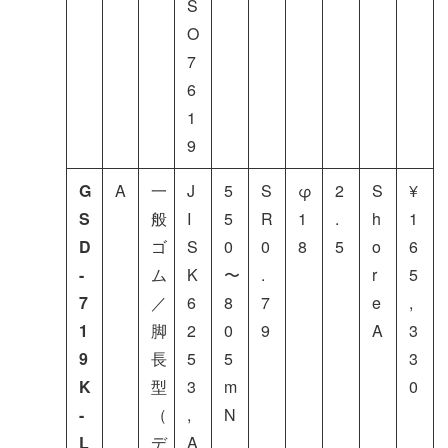
S
O
7
6
1
9
G
A
一
J
5
S
φ
2
S
¥
S
般
I
5
R
1
.
h
1
D
ゴ
S
0
0
8
5
o
6
-
ム
K
〜
.
r
5
7
／
6
8
7
e
,
1
脚
2
0
9
A
3
9
長
5
5
3
K
型
3
m
0
-
（
,
N
L
デ
A