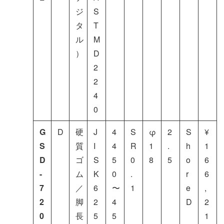
ジ
S
タ
T
ル
M
）
D
2
2
4
0
G
D
硬
J
4
S
φ
2
S
¥
S
質
I
4
R
1
.
h
1
D
ゴ
S
5
0
8
5
o
6
-
ム
K
0
.
r
6
7
／
6
〜
1
e
,
2
脚
2
4
D
2
0
長
5
5
1