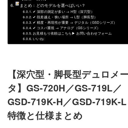
まとめ：どのモデルを選べばいい？
✔ 深部の測定が多い → H型（深穴型）
✔ 段差越え・狭い場所 → L型（脚長型）
✔ 精度・再現性が重要 → デジタル（GSDシリーズ）
✔ コスパ重視 → アナログ（GSシリーズ）
お見積もり依頼はこちら▶︎ お問い合わせフォーム
いいね:
【深穴型・脚長型デュロメ
タ】GS-720H／GS-719L／
GSD-719K-H／GSD-719K-L
特徴と仕様まとめ