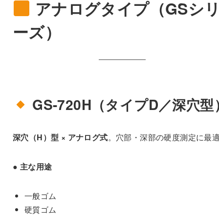
アナログタイプ（GSシ
ーズ）
GS-720H（タイプD／深穴型
深穴（H）型 × アナログ式
。穴部・深部の硬度測定に最
● 主な用途
一般ゴム
硬質ゴム