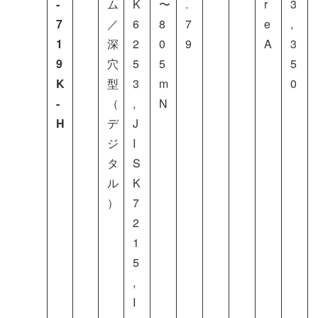
-
ム
K
〜
.
r
3
7
／
6
8
7
e
,
1
深
2
0
9
A
3
9
穴
5
5
5
K
型
3
m
0
-
（
,
N
H
デ
J
ジ
I
タ
S
ル
K
）
7
2
1
5
,
I