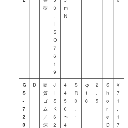
型
3
m
,
N
I
S
O
7
6
1
9
G
D
硬
J
4
S
φ
2
S
¥
S
質
I
4
R
1
.
h
7
-
ゴ
S
5
0
8
5
o
1
7
ム
K
0
.
r
,
2
／
6
〜
1
e
1
0
深
2
4
D
7