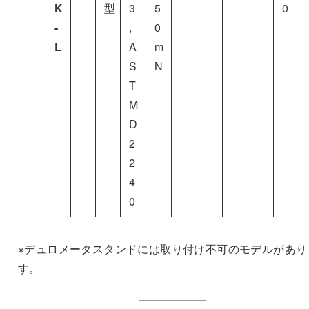
K
型
3
5
0
-
,
0
L
A
m
S
N
T
M
D
2
2
4
0
※デュロメータスタンドには取り付け不可のモデルがあり
す。